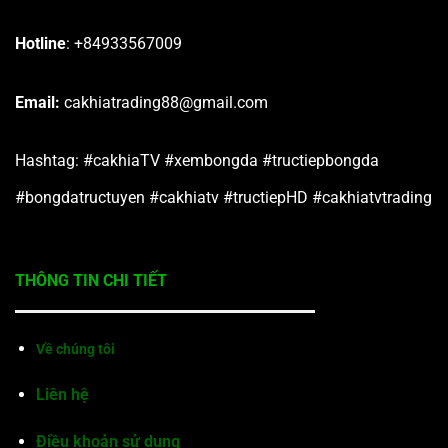
Hotline
: +84933567009
Email:
cakhiatrading88@gmail.com
Hashtag: #cakhiaTV #xembongda #tructiepbongda
#bongdatructuyen #cakhiatv #tructiepHD #cakhiatvtrading
THÔNG TIN CHI TIẾT
Về chúng tôi
Liên hệ
Điều khoản sử dụng