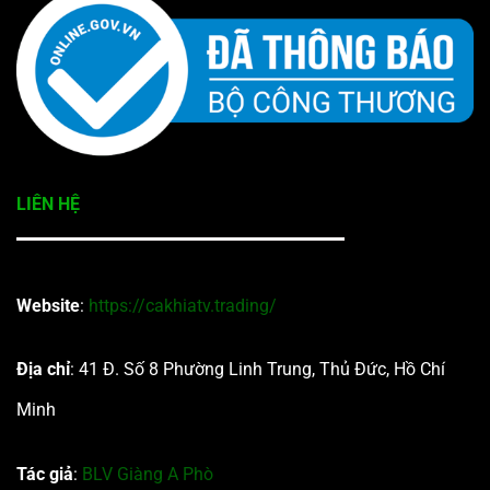
LIÊN HỆ
Website
:
https://cakhiatv.trading/
Địa chỉ
: 41 Đ. Số 8 Phường Linh Trung, Thủ Đức, Hồ Chí
Minh
Tác giả
:
BLV Giàng A Phò