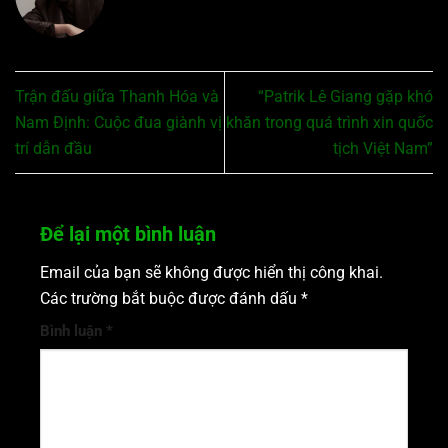
Trận đấu giữa Thanh Hóa và
“Patrik Lê Giang gặp khó
Nam Định: Cuộc đua giành vị
khăn trong quá trình xin quốc
trí dẫn đầu
tịch Việt Nam”
Để lại một bình luận
Email của bạn sẽ không được hiển thị công khai.
Các trường bắt buộc được đánh dấu
*
Bình luận
*