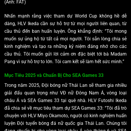
(Ảnh: FAT)
Nhấn mạnh rằng việc tham dự World Cup không hề dễ
dàng, HLV Ikeda cần sự hỗ trợ từ mọi người liên quan, từ
cầu thủ đến ban huấn luyện. Ông khẳng định: “Tôi mong
muốn sự ủng hộ từ tất cả mọi người. Tôi sẵn lòng chia sẻ
kinh nghiệm và tạo ra những kỷ niệm đáng nhớ cho các
cầu thủ. Tôi muốn gửi lời cảm ơn đặc biệt tới bà Madam
Pang vì sự hỗ trợ to lớn. Tôi cam kết sẽ làm hết sức mình.”
Mục Tiêu 2025 và Chuẩn Bị Cho SEA Games 33
Trong năm 2025, Đội bóng nữ Thái Lan sẽ tham gia nhiều
giải đấu quan trọng như VĐ nữ Đông Nam Á, vòng loại
châu Á và SEA Games 33 tại quê nhà. HLV Futoshi Ikeda
đã chia sẻ về mục tiêu tham dự SEA Games 33: “Tôi đã trò
chuyện với HLV Miyo Okamoto, người có kinh nghiệm huấn
luyện Đội tuyển bóng đá nữ quốc gia Thái Lan. Chúng tôi
đang chuẩn bị cho vòng loại châu Á vào tháng 6 và SEA