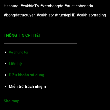
Hashtag: #cakhiaTV #xembongda #tructiepbongda
#bongdatructuyen #cakhiatv #tructiepHD #cakhiatvtrading
THÔNG TIN CHI TIẾT
Về chúng tôi
Liên hệ
Điều khoản sử dụng
Miễn trừ trách nhiệm
Site map