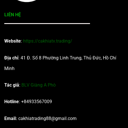
LIÊN HỆ
Website
:
https://cakhiatv.trading/
Địa chỉ
: 41 Đ. Số 8 Phường Linh Trung, Thủ Đức, Hồ Chí
Minh
Tác giả
:
BLV Giàng A Phò
Hotline
: +84933567009
Email:
cakhiatrading88@gmail.com