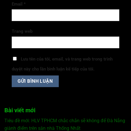
Email
*
Trang web
Lưu tên của tôi, email, và trang web trong trình
duyệt này cho lần bình luận kế tiếp của tôi.
Bài viết mới
Tiêu đề mới: HLV TPHCM chắc chắn sẽ không để Đà Nẵng
giành điểm trên sân nhà Thống Nhất