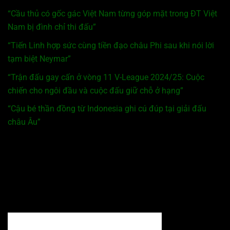
“Cầu thủ có gốc gác Việt Nam từng góp mặt trong ĐT Việt
Nam bị đình chỉ thi đấu”
“Tiến Linh hợp sức cùng tiền đạo châu Phi sau khi nói lời
tạm biệt Neymar”
“Trận đấu gay cấn ở vòng 11 V-League 2024/25: Cuộc
chiến cho ngôi đầu và cuộc đấu giữ chỗ ở hạng”
“Cậu bé thần đồng từ Indonesia ghi cú đúp tại giải đấu
châu Âu”