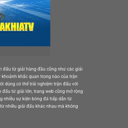
n đấu từ giải hàng đầu cũng như các giải
ỳ khoảnh khắc quan trọng nào của trận
ời dùng có thể trải nghiệm trận đấu với
 đấu từ giải lớn, trang web cũng mở rộng
ng nhiều sự kiện bóng đá hấp dẫn từ
 từ nhiều giải đấu khác nhau mà không