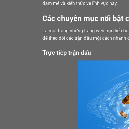
đam mê và kiến thức về lĩnh vực này.
Các chuyên mục nổi bật ch
Là một trong những trang web trực tiếp bó
để theo dõi các trận đấu một cách nhanh c
Trực tiếp trận đấu