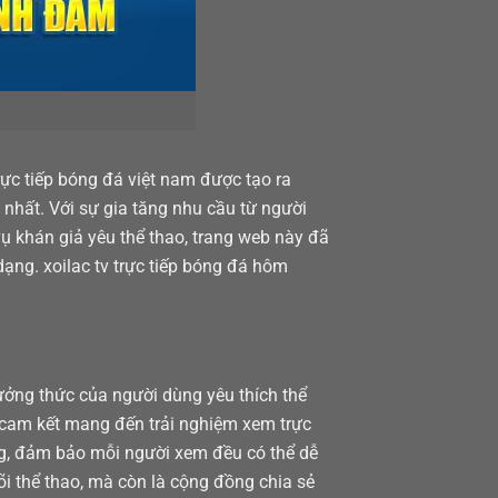
rực tiếp bóng đá việt nam
được tạo ra
 nhất. Với sự gia tăng nhu cầu từ người
ụ khán giả yêu thể thao, trang web này đã
 dạng.
xoilac tv trực tiếp bóng đá hôm
ởng thức của người dùng yêu thích thể
cam kết mang đến trải nghiệm xem trực
ng, đảm bảo mỗi người xem đều có thể dễ
õi thể thao, mà còn là cộng đồng chia sẻ