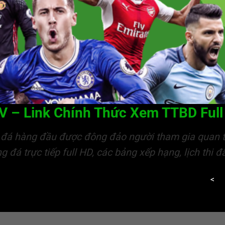
V – Link Chính Thức Xem TTBD Full
ng đá hàng đầu được đông đảo người tham gia quan 
đá trực tiếp full HD, các bảng xếp hạng, lịch thi đấ
<