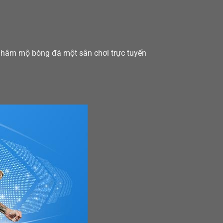
hâm mộ bóng đá một sân chơi trực tuyến