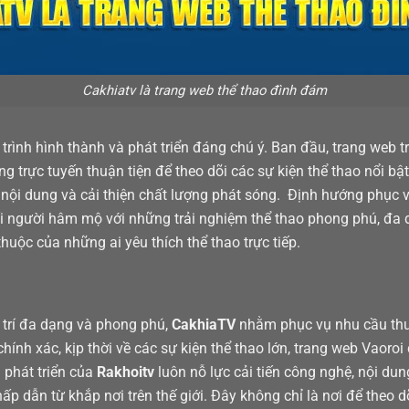
Cakhiatv là trang web thể thao đình đám
trình hình thành và phát triển đáng chú ý. Ban đầu, trang web
t
trực tuyến thuận tiện để theo dõi các sự kiện thể thao nổi bật
 nội dung và cải thiện chất lượng phát sóng.
Định hướng phục v
i người hâm mộ với những trải nghiệm thể thao phong phú, đa
uộc của những ai yêu thích thể thao trực tiếp.
 trí đa dạng và phong phú,
CakhiaTV
nhằm phục vụ nhu cầu thư
hính xác, kịp thời về các sự kiện thể thao lớn, trang web
Vaoroi
 phát triển của
Rakhoitv
luôn nỗ lực cải tiến công nghệ, nội du
p dẫn từ khắp nơi trên thế giới. Đây không chỉ là nơi để theo d