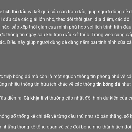
về
lịch thi đấu
và kết quả của các trận đấu, giúp người dùng dễ d
thi đấu của các giải lớn nhỏ, theo dõi thời gian, địa điểm, các 
nào, sắp xếp thời gian của mình phù hợp với lịch trình trận đấu
 thông tin ngay sau khi trận đấu kết thúc. Trang web cung cấp 
c. Điều này giúp người dùng dễ dàng nắm bắt tình hình của các 
c tiếp bóng đá mà còn là một nguồn thông tin phong phú về các 
ng nhiều thông tin hữu ích khác về các thông
tin bóng đá
như:
đấu diễn ra,
Cà khịa ti vi
thường cập nhật đội hình dự kiến của c
hông số thống kê chi tiết về từng cầu thủ như số bàn thắng, số k
 những thống kê tổng quan về các đội bóng như thành tích đối