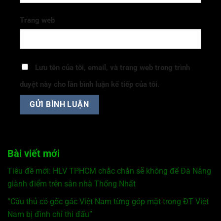
Trang web
Lưu tên của tôi, email, và trang web trong trình
duyệt này cho lần bình luận kế tiếp của tôi.
Bài viết mới
Tiêu đề mới: HLV TPHCM chắc chắn sẽ không để Đà Nẵng
giành điểm trên sân nhà Thống Nhất
“Cầu thủ có gốc gác Việt Nam từng góp mặt trong ĐT Việt
Nam bị đình chỉ thi đấu”