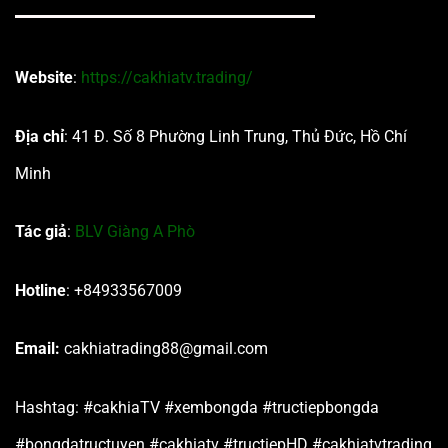
Website
:
https://cakhiatv.trading/
Địa chỉ
: 41 Đ. Số 8 Phường Linh Trung, Thủ Đức, Hồ Chí
Minh
Tác giả
:
BLV Giàng A Phò
Hotline
: +84933567009
Email:
cakhiatrading88@gmail.com
Hashtag: #cakhiaTV #xembongda #tructiepbongda
#bongdatructuyen #cakhiatv #tructiepHD #cakhiatvtrading