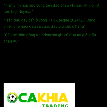
“Tiến Linh hợp sức cùng tiền đạo châu Phi sau khi nói lời
tạm biệt Neymar”
“Trận đấu gay cấn ở vòng 11 V-League 2024/25: Cuộc
chiến cho ngôi đầu và cuộc đấu giữ chỗ ở hạng”
“Cậu bé thần đồng từ Indonesia ghi cú đúp tại giải đấu
châu Âu”